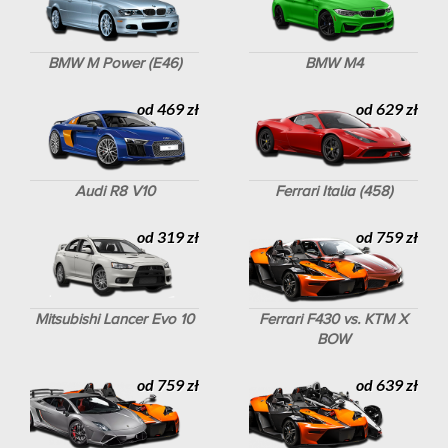
BMW M Power (E46)
BMW M4
od 469 zł
od 629 zł
Audi R8 V10
Ferrari Italia (458)
od 319 zł
od 759 zł
Mitsubishi Lancer Evo 10
Ferrari F430 vs. KTM X
BOW
od 759 zł
od 639 zł