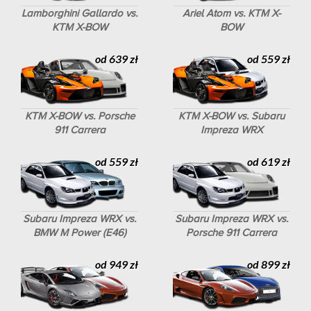
Lamborghini Gallardo vs.
Ariel Atom vs. KTM X-
KTM X-BOW
BOW
od 639 zł
od 559 zł
KTM X-BOW vs. Porsche
KTM X-BOW vs. Subaru
911 Carrera
Impreza WRX
od 559 zł
od 619 zł
Subaru Impreza WRX vs.
Subaru Impreza WRX vs.
BMW M Power (E46)
Porsche 911 Carrera
od 949 zł
od 899 zł