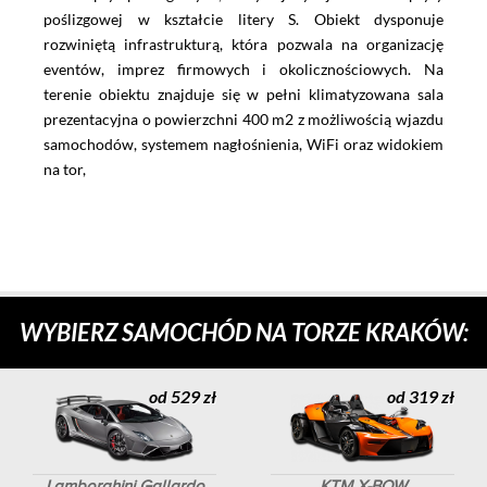
poślizgowej w kształcie litery S. Obiekt dysponuje
rozwiniętą infrastrukturą, która pozwala na organizację
eventów, imprez firmowych i okolicznościowych. Na
terenie obiektu znajduje się w pełni klimatyzowana sala
prezentacyjna o powierzchni 400 m2 z możliwością wjazdu
samochodów, systemem nagłośnienia, WiFi oraz widokiem
na tor,
WYBIERZ SAMOCHÓD NA TORZE KRAKÓW:
od 529 zł
od 319 zł
Lamborghini Gallardo
KTM X-BOW