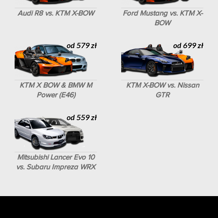
Audi R8 vs. KTM X-BOW
Ford Mustang vs. KTM X-
BOW
od 579 zł
od 699 zł
KTM X BOW & BMW M
KTM X-BOW vs. Nissan
Power (E46)
GTR
od 559 zł
Mitsubishi Lancer Evo 10
vs. Subaru Impreza WRX