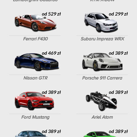
od 529 zł
od 299 zł
Ferrari F430
Subaru Impreza WRX
od 469 zł
od 389 zł
Nissan GTR
Porsche 911 Carrera
od 389 zł
od 389 zł
Ford Mustang
Ariel Atom
od 389 zł
od 389 zł