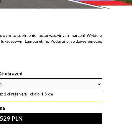
igowym to spełnienie motoryzacyjnych marzeń! Wybierz
zda luksusowym Lamborghini. Podaruj prawdziwe emocje,
ość okrążeń
sz
1
okrążenie/a - około:
1.5
km
na
529 PLN