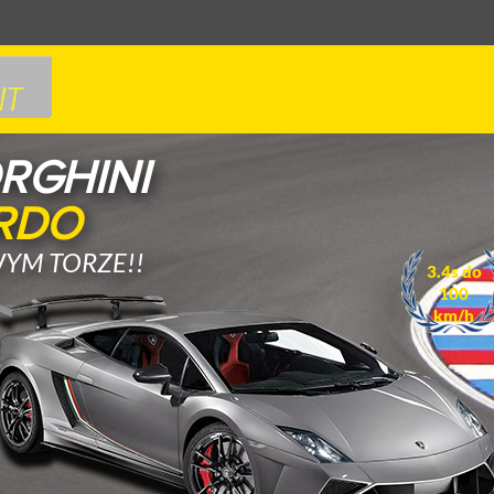
RGHINI
RDO
YM TORZE!!
3.4s do
100
km/h