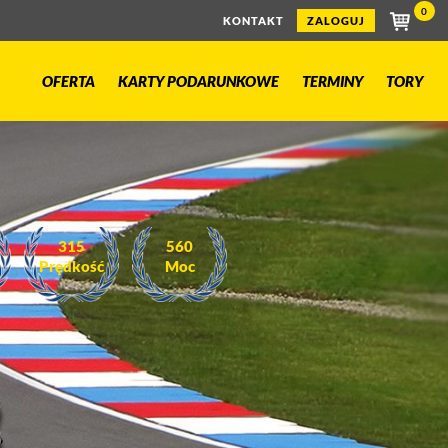
0
KONTAKT
ZALOGUJ
OFERTA
KARTY PODARUNKOWE
TERMINY
TORY
315
560
Prędkość
Moc