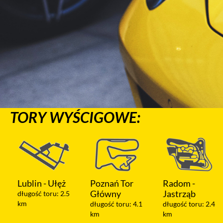
TORY WYŚCIGOWE:
Poznań Tor
Radom -
Warszawa -
Główny
Jastrząb
Modlin
długość toru: 4.1
długość toru: 2.4
długość toru: 1.2
km
km
km