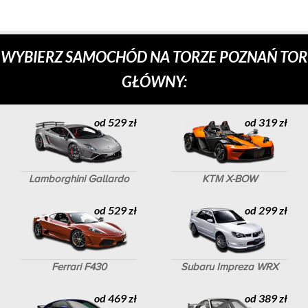
WYBIERZ SAMOCHÓD NA TORZE POZNAŃ TOR
GŁÓWNY:
od 529 zł
od 319 zł
Lamborghini Gallardo
KTM X-BOW
od 529 zł
od 299 zł
Ferrari F430
Subaru Impreza WRX
od 469 zł
od 389 zł