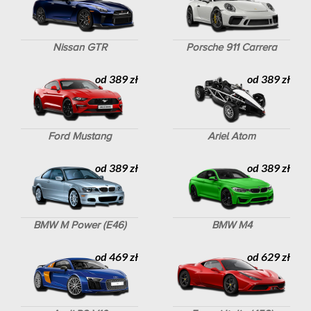
Nissan GTR
Porsche 911 Carrera
od 389 zł
od 389 zł
Ford Mustang
Ariel Atom
od 389 zł
od 389 zł
BMW M Power (E46)
BMW M4
od 469 zł
od 629 zł