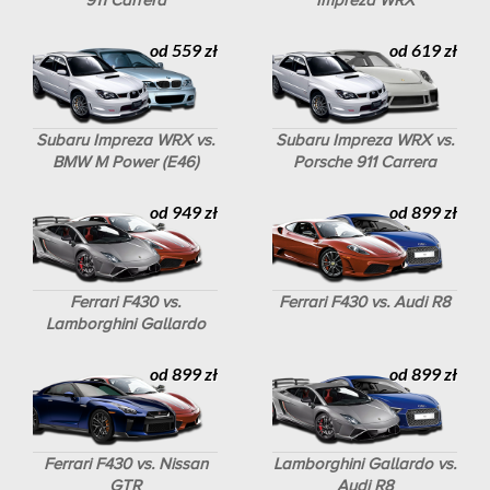
od 559 zł
od 619 zł
Subaru Impreza WRX vs.
Subaru Impreza WRX vs.
BMW M Power (E46)
Porsche 911 Carrera
od 949 zł
od 899 zł
Ferrari F430 vs.
Ferrari F430 vs. Audi R8
Lamborghini Gallardo
od 899 zł
od 899 zł
Ferrari F430 vs. Nissan
Lamborghini Gallardo vs.
GTR
Audi R8