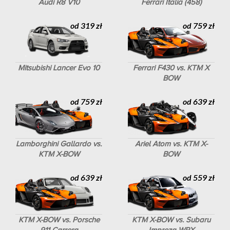
Audi R8 V10
Ferrari Italia (458)
od 319 zł
od 759 zł
Mitsubishi Lancer Evo 10
Ferrari F430 vs. KTM X
BOW
od 759 zł
od 639 zł
Lamborghini Gallardo vs.
Ariel Atom vs. KTM X-
KTM X-BOW
BOW
od 639 zł
od 559 zł
KTM X-BOW vs. Porsche
KTM X-BOW vs. Subaru
911 Carrera
Impreza WRX