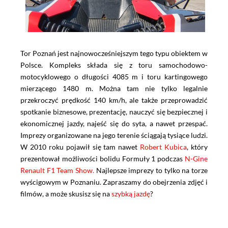
Tor Poznań jest najnowocześniejszym tego typu obiektem w
Polsce. Kompleks składa się z toru samochodowo-
motocyklowego o długości 4085 m i toru kartingowego
mierzącego 1480 m. Można tam nie tylko legalnie
przekroczyć prędkość 140 km/h, ale także przeprowadzić
spotkanie biznesowe, prezentację, nauczyć się bezpiecznej i
ekonomicznej jazdy, najeść się do syta, a nawet przespać.
Imprezy organizowane na jego terenie ściągają tysiące ludzi.
W 2010 roku pojawił się tam nawet
Robert Kubica
, który
prezentował możliwości bolidu Formuły 1 podczas
N-Gine
Renault F1 Team Show.
Najlepsze imprezy to tylko na torze
wyścigowym w Poznaniu. Zapraszamy do obejrzenia zdjęć i
filmów, a może skusisz się na
szybką jazdę
?