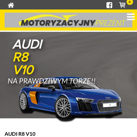
0
AUDI
R8
V10
NA PRAWDZIWYM TORZE!!
AUDI R8 V10