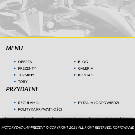
MENU
OFERTA
BLOG
PREZENTY
GALERIA
TERMINY
KONTAKT
TORY
PRZYDATNE
REGULAMIN
PYTANIA I ODPOWIEDZI
POLITYKA PRYWATNOŚCI
Aby poszukiwania prezentu były jeszcze lepsze, używamy ciasteczek (ang.
cookies) w celach statystycznych i marketingowych. Przeczytaj więcej w
MOTORYZACYJNY-PREZENT © COPYRIGHT 2026 ALL RIGHT RESERVED. KOPIOWANIE
Polityce Prywatności
.
ZGADZAM SIĘ