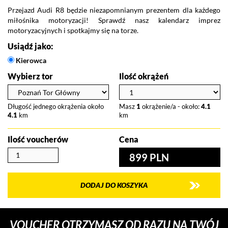
Przejazd Audi R8 będzie niezapomnianym prezentem dla każdego
miłośnika motoryzacji! Sprawdź nasz kalendarz imprez
motoryzacyjnych i spotkajmy się na torze.
Usiądź jako:
Kierowca
Wybierz tor
Ilość okrążeń
Długość jednego okrążenia około
Masz
1
okrążenie/a - około:
4.1
4.1
km
km
Ilość voucherów
Cena
899 PLN
DODAJ DO KOSZYKA
VOUCHER OTRZYMASZ OD RAZU NA TWÓJ