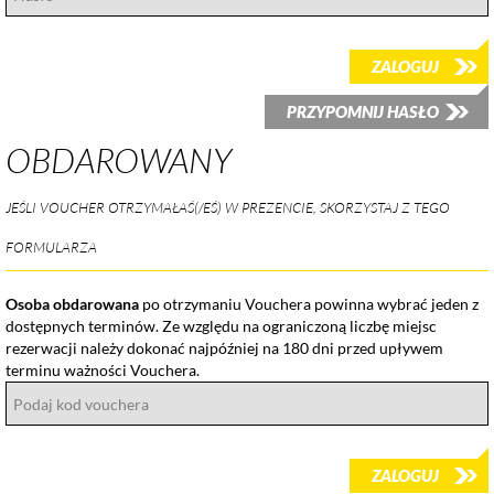
ZALOGUJ
PRZYPOMNIJ HASŁO
OBDAROWANY
JEŚLI VOUCHER OTRZYMAŁAŚ(/EŚ) W PREZENCIE, SKORZYSTAJ Z TEGO
FORMULARZA
Osoba obdarowana
po otrzymaniu Vouchera powinna wybrać jeden z
dostępnych terminów. Ze względu na ograniczoną liczbę miejsc
rezerwacji należy dokonać najpóźniej na 180 dni przed upływem
terminu ważności Vouchera.
ZALOGUJ