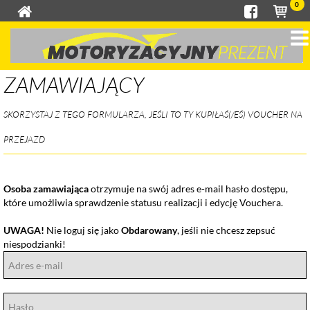
0
ZAMAWIAJĄCY
SKORZYSTAJ Z TEGO FORMULARZA, JEŚLI TO TY KUPIŁAŚ(/EŚ) VOUCHER NA
PRZEJAZD
Osoba zamawiająca
otrzymuje na swój adres e-mail hasło dostępu,
które umożliwia sprawdzenie statusu realizacji i edycję Vouchera.
UWAGA!
Nie loguj się jako
Obdarowany
, jeśli nie chcesz zepsuć
niespodzianki!