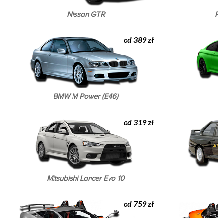
Nissan GTR
P
od 389 zł
BMW M Power (E46)
od 319 zł
Mitsubishi Lancer Evo 10
od 759 zł