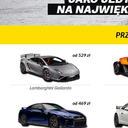
PR
od 529 zł
Lamborghini Gallardo
od 469 zł