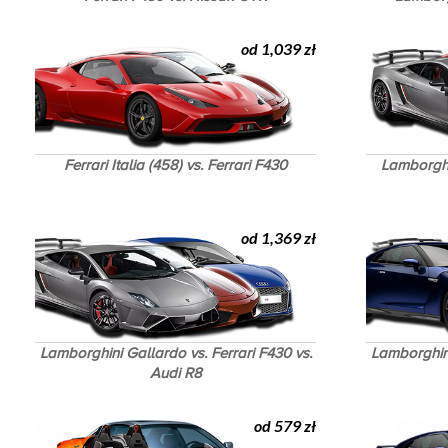
od 1,039 zł
Ferrari Italia (458) vs. Ferrari F430
Lamborghin
od 1,369 zł
Lamborghini Gallardo vs. Ferrari F430 vs.
Lamborghini
Audi R8
od 579 zł