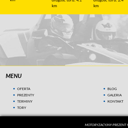
km
km
km
MENU
OFERTA
BLOG
PREZENTY
GALERIA
TERMINY
KONTAKT
TORY
MOTORYZACYJNY-PREZENT ©
Aby poszukiwania prezentu były jeszcze lepsze, używa