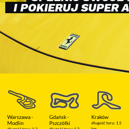
Gdańsk -
Kraków
Koszalin
Pszczółki
długość toru: 1.5
długość toru: 1.05
km
km
długość toru: 1.2