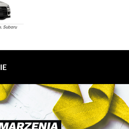
s. Subaru
IE