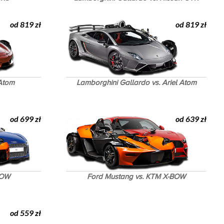
od 819 zł
od 819 zł
 Atom
Lamborghini Gallardo vs. Ariel Atom
od 699 zł
od 639 zł
BOW
Ford Mustang vs. KTM X-BOW
od 559 zł