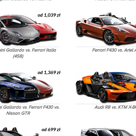
od 1,039 zł
i Gallardo vs. Ferrari Italia
Ferrari F430 vs. Ariel
(458)
od 1,369 zł
 Gallardo vs. Ferrari F430 vs.
Audi R8 vs. KTM X-
Nissan GTR
od 699 zł