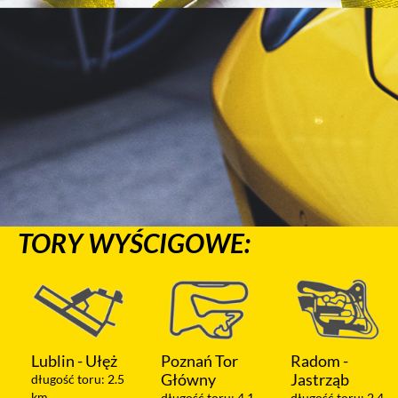
TORY WYŚCIGOWE:
Poznań Tor
Radom -
Warszawa -
Główny
Jastrząb
Modlin
długość toru: 4.1
długość toru: 2.4
długość toru: 1.2