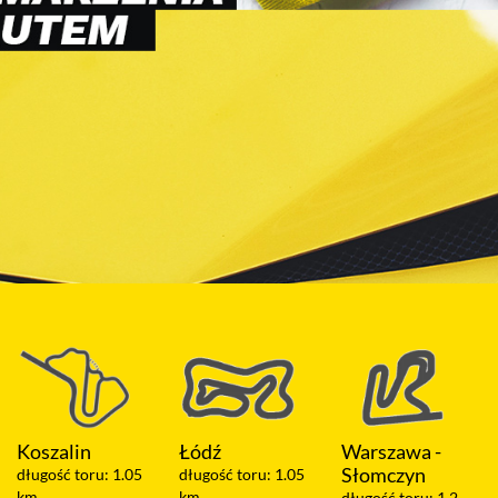
Łódź
Warszawa -
Olsztyn
Słomczyn
długość toru: 1.05
długość toru: 2 km
km
długość toru: 1.2