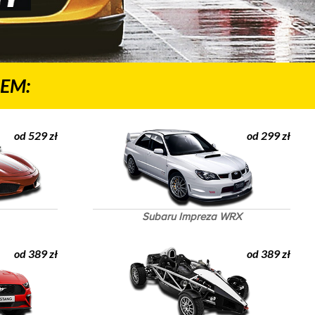
EM:
od 529 zł
od 299 zł
Subaru Impreza WRX
od 389 zł
od 389 zł