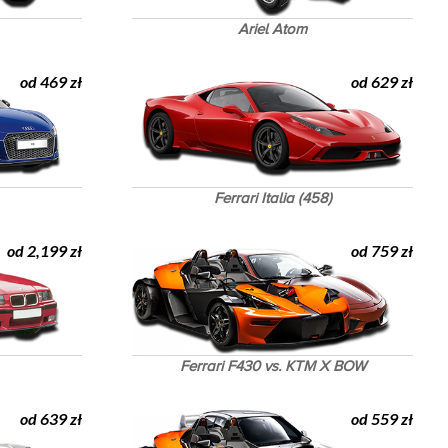
Ariel Atom
od 469 zł
od 629 zł
Ferrari Italia (458)
od 2,199 zł
od 759 zł
Ferrari F430 vs. KTM X BOW
od 639 zł
od 559 zł