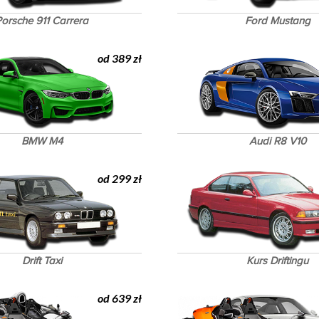
orsche 911 Carrera
Ford Mustang
od 389 zł
BMW M4
Audi R8 V10
od 299 zł
Drift Taxi
Kurs Driftingu
od 639 zł