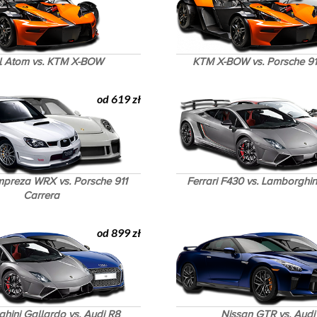
el Atom vs. KTM X-BOW
KTM X-BOW vs. Porsche 91
od 619 zł
mpreza WRX vs. Porsche 911
Ferrari F430 vs. Lamborghin
Carrera
od 899 zł
hini Gallardo vs. Audi R8
Nissan GTR vs. Audi