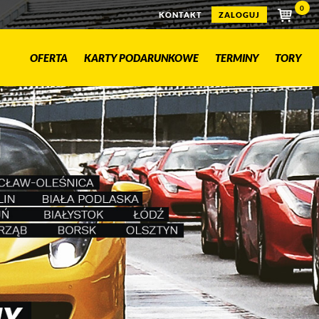
0
KONTAKT
ZALOGUJ
OFERTA
KARTY PODARUNKOWE
TERMINY
TORY