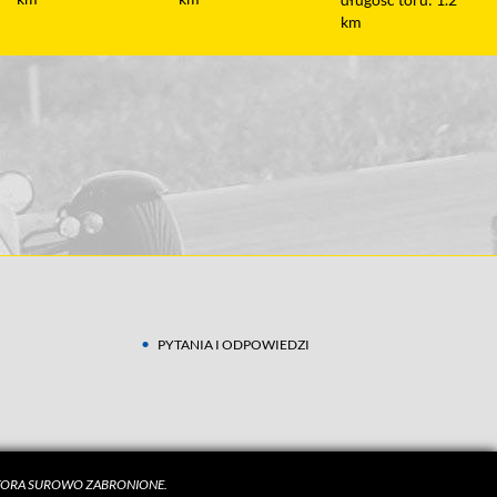
km
PYTANIA I ODPOWIEDZI
UTORA SUROWO ZABRONIONE.
czytaj więcej w
Polityce Prywatności
.
ZGADZAM SIĘ