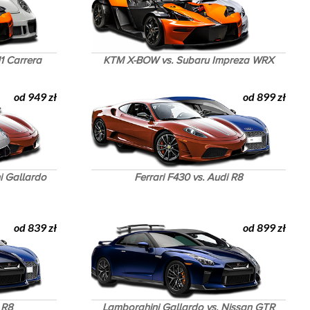
1 Carrera
KTM X-BOW vs. Subaru Impreza WRX
od 949 zł
od 899 zł
i Gallardo
Ferrari F430 vs. Audi R8
od 839 zł
od 899 zł
 R8
Lamborghini Gallardo vs. Nissan GTR