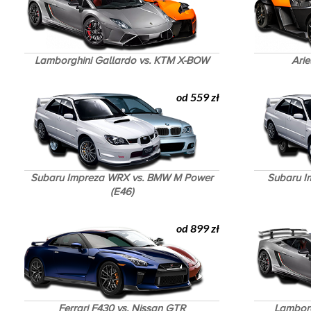
Lamborghini Gallardo vs. KTM X-BOW
Ari
od 559 zł
Subaru Impreza WRX vs. BMW M Power
Subaru I
(E46)
od 899 zł
Ferrari F430 vs. Nissan GTR
Lamborg