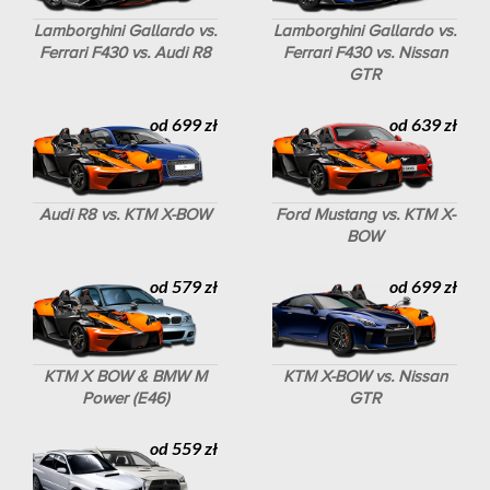
Lamborghini Gallardo vs.
Lamborghini Gallardo vs.
Ferrari F430 vs. Audi R8
Ferrari F430 vs. Nissan
GTR
od 699 zł
od 639 zł
Audi R8 vs. KTM X-BOW
Ford Mustang vs. KTM X-
BOW
od 579 zł
od 699 zł
KTM X BOW & BMW M
KTM X-BOW vs. Nissan
Power (E46)
GTR
od 559 zł