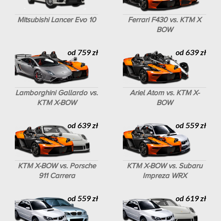
Mitsubishi Lancer Evo 10
Ferrari F430 vs. KTM X
BOW
od 759 zł
od 639 zł
Lamborghini Gallardo vs.
Ariel Atom vs. KTM X-
KTM X-BOW
BOW
od 639 zł
od 559 zł
KTM X-BOW vs. Porsche
KTM X-BOW vs. Subaru
911 Carrera
Impreza WRX
od 559 zł
od 619 zł