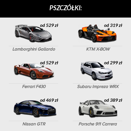
PSZCZÓŁKI:
od 529 zł
od 319 zł
Lamborghini Gallardo
KTM X-BOW
od 529 zł
od 299 zł
Ferrari F430
Subaru Impreza WRX
od 469 zł
od 389 zł
Nissan GTR
Porsche 911 Carrera