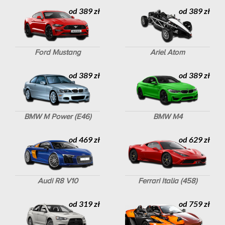
od 389 zł
od 389 zł
Ford Mustang
Ariel Atom
od 389 zł
od 389 zł
BMW M Power (E46)
BMW M4
od 469 zł
od 629 zł
Audi R8 V10
Ferrari Italia (458)
od 319 zł
od 759 zł