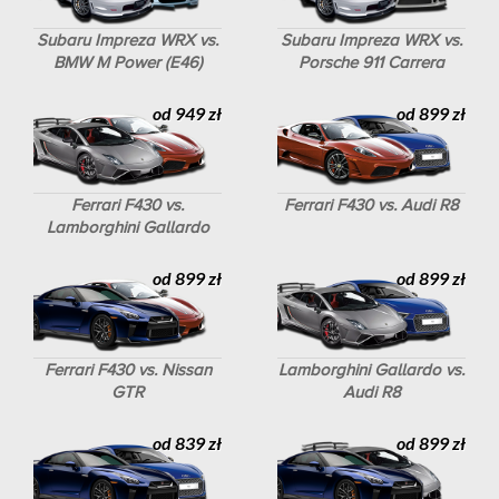
Subaru Impreza WRX vs.
Subaru Impreza WRX vs.
BMW M Power (E46)
Porsche 911 Carrera
od 949 zł
od 899 zł
Ferrari F430 vs.
Ferrari F430 vs. Audi R8
Lamborghini Gallardo
od 899 zł
od 899 zł
Ferrari F430 vs. Nissan
Lamborghini Gallardo vs.
GTR
Audi R8
od 839 zł
od 899 zł