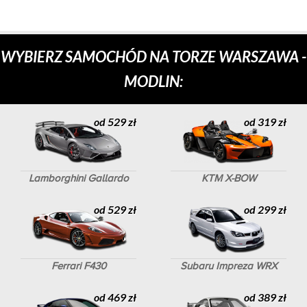
WYBIERZ SAMOCHÓD NA TORZE WARSZAWA -
MODLIN:
od 529 zł
od 319 zł
Lamborghini Gallardo
KTM X-BOW
od 529 zł
od 299 zł
Ferrari F430
Subaru Impreza WRX
od 469 zł
od 389 zł