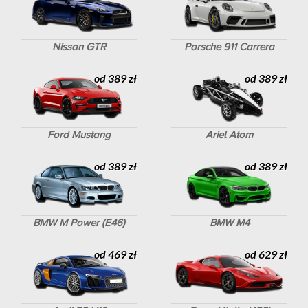
Nissan GTR
Porsche 911 Carrera
od 389 zł
od 389 zł
Ford Mustang
Ariel Atom
od 389 zł
od 389 zł
BMW M Power (E46)
BMW M4
od 469 zł
od 629 zł