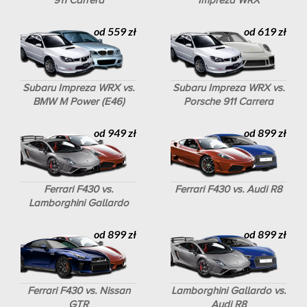
od 559 zł
od 619 zł
Subaru Impreza WRX vs.
Subaru Impreza WRX vs.
BMW M Power (E46)
Porsche 911 Carrera
od 949 zł
od 899 zł
Ferrari F430 vs.
Ferrari F430 vs. Audi R8
Lamborghini Gallardo
od 899 zł
od 899 zł
Ferrari F430 vs. Nissan
Lamborghini Gallardo vs.
GTR
Audi R8