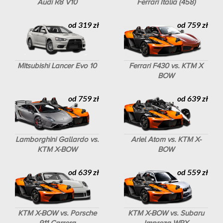
Audi R8 V10
Ferrari Italia (458)
od 319 zł
od 759 zł
Mitsubishi Lancer Evo 10
Ferrari F430 vs. KTM X
BOW
od 759 zł
od 639 zł
Lamborghini Gallardo vs.
Ariel Atom vs. KTM X-
KTM X-BOW
BOW
od 639 zł
od 559 zł
KTM X-BOW vs. Porsche
KTM X-BOW vs. Subaru
911 Carrera
Impreza WRX