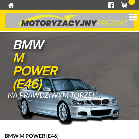
0
BMW
M
POWER
(E46)
NA PRAWDZIWYM TORZE!!
BMW M POWER (E46)