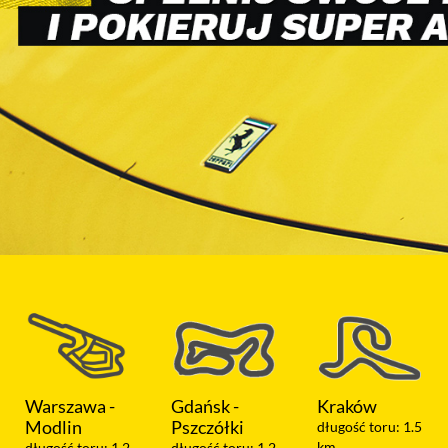
Gdańsk -
Kraków
Koszalin
Pszczółki
długość toru: 1.5
długość toru: 1.05
km
km
długość toru: 1.2