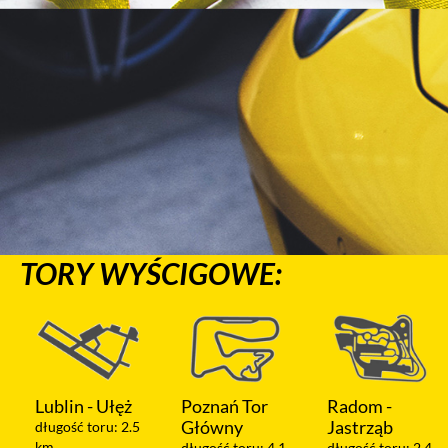
TORY WYŚCIGOWE:
Poznań Tor
Radom -
Warszawa -
Główny
Jastrząb
Modlin
długość toru: 4.1
długość toru: 2.4
długość toru: 1.2