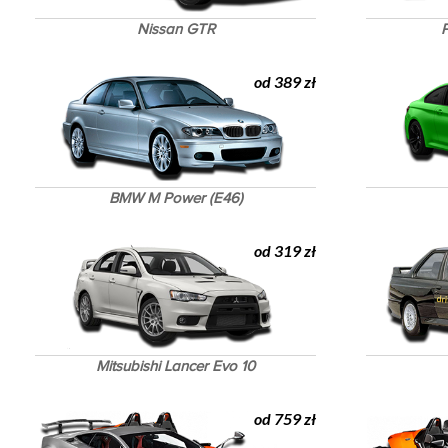
Nissan GTR
P
od 389 zł
BMW M Power (E46)
od 319 zł
Mitsubishi Lancer Evo 10
od 759 zł