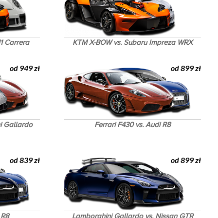
1 Carrera
KTM X-BOW vs. Subaru Impreza WRX
od 949 zł
od 899 zł
i Gallardo
Ferrari F430 vs. Audi R8
od 839 zł
od 899 zł
 R8
Lamborghini Gallardo vs. Nissan GTR