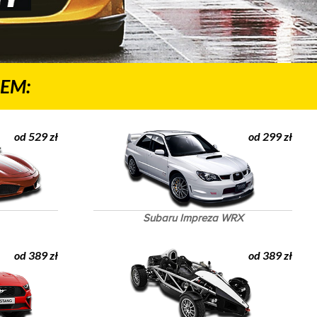
EM:
od 529 zł
od 299 zł
Subaru Impreza WRX
od 389 zł
od 389 zł