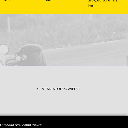
km
PYTANIA I ODPOWIEDZI
UTORA SUROWO ZABRONIONE.
czytaj więcej w
Polityce Prywatności
.
ZGADZAM SIĘ