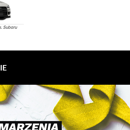
s. Subaru
IE