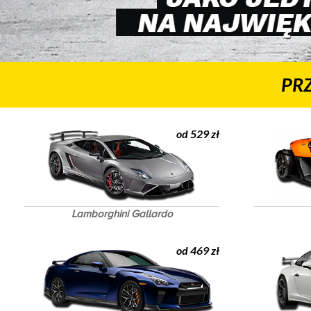
PR
od 529 zł
Lamborghini Gallardo
od 469 zł