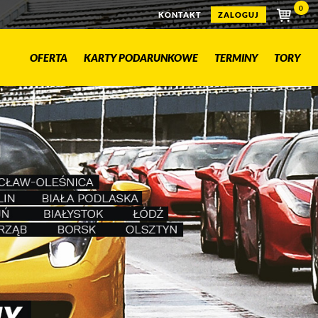
0
KONTAKT
ZALOGUJ
OFERTA
KARTY PODARUNKOWE
TERMINY
TORY