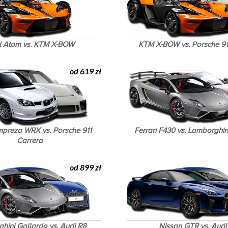
el Atom vs. KTM X-BOW
KTM X-BOW vs. Porsche 91
od 619 zł
mpreza WRX vs. Porsche 911
Ferrari F430 vs. Lamborghin
Carrera
od 899 zł
hini Gallardo vs. Audi R8
Nissan GTR vs. Audi