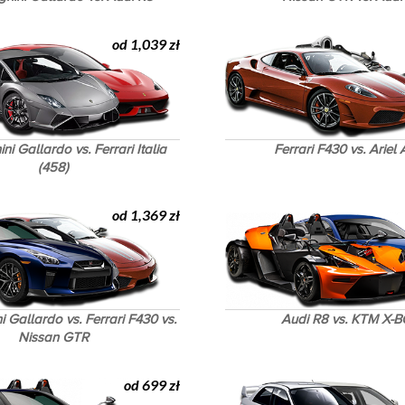
od 1,039 zł
i Gallardo vs. Ferrari Italia
Ferrari F430 vs. Ariel
(458)
od 1,369 zł
 Gallardo vs. Ferrari F430 vs.
Audi R8 vs. KTM X-
Nissan GTR
od 699 zł