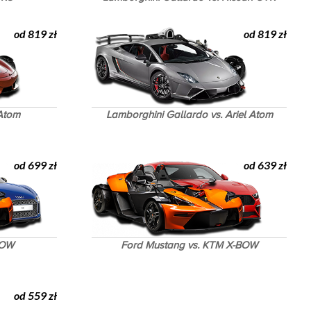
od 819 zł
od 819 zł
 Atom
Lamborghini Gallardo vs. Ariel Atom
od 699 zł
od 639 zł
BOW
Ford Mustang vs. KTM X-BOW
od 559 zł