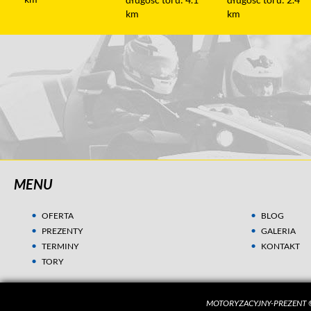
km
km
km
MENU
OFERTA
BLOG
PREZENTY
GALERIA
TERMINY
KONTAKT
TORY
MOTORYZACYJNY-PREZENT ©
Aby poszukiwania prezentu były jeszcze lepsze, używa