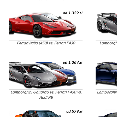
od 1,039 zł
Ferrari Italia (458) vs. Ferrari F430
Lamborghin
od 1,369 zł
Lamborghini Gallardo vs. Ferrari F430 vs.
Lamborghini
Audi R8
od 579 zł