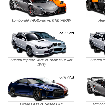
Lamborghini Gallardo vs. KTM X-BOW
Ari
od 559 zł
Subaru Impreza WRX vs. BMW M Power
Subaru I
(E46)
od 899 zł
Ferrari F430 vs. Nissan GTR
Lamborg