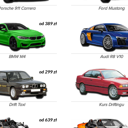
orsche 911 Carrera
Ford Mustang
od 389 zł
BMW M4
Audi R8 V10
od 299 zł
Drift Taxi
Kurs Driftingu
od 639 zł