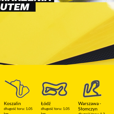
Łódź
Warszawa -
Olsztyn
Słomczyn
długość toru: 1.05
długość toru: 2 km
km
długość toru: 1.2