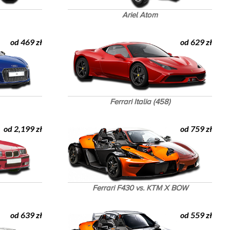
Ariel Atom
od 469 zł
od 629 zł
Ferrari Italia (458)
od 2,199 zł
od 759 zł
Ferrari F430 vs. KTM X BOW
od 639 zł
od 559 zł