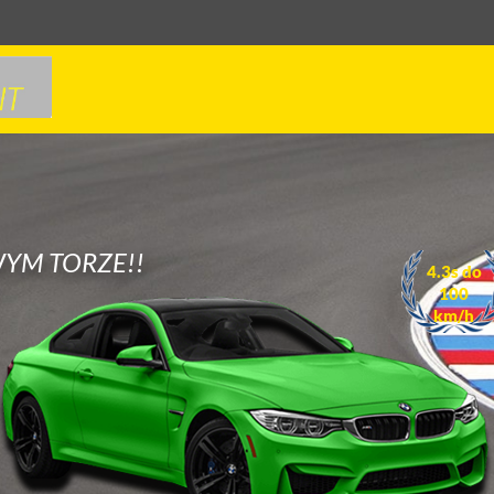
YM TORZE!!
4.3s do
100
km/h