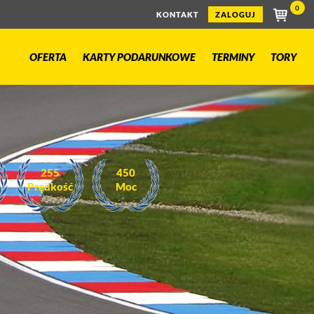
0
KONTAKT
ZALOGUJ
OFERTA
KARTY PODARUNKOWE
TERMINY
TORY
255
450
Prędkość
Moc