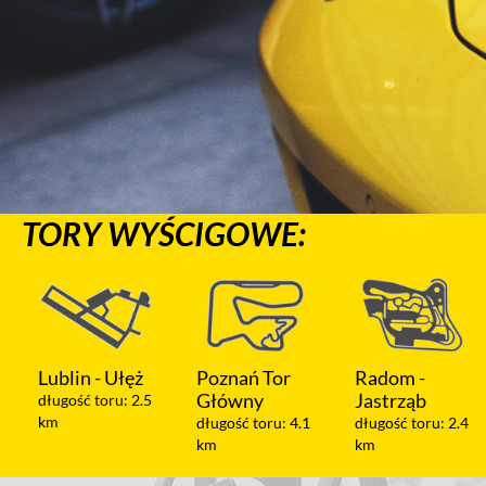
TORY WYŚCIGOWE:
Poznań Tor
Radom -
Warszawa -
Główny
Jastrząb
Modlin
długość toru: 4.1
długość toru: 2.4
długość toru: 1.2
km
km
km