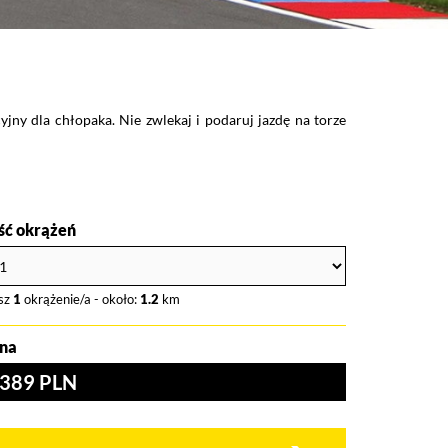
ny dla chłopaka. Nie zwlekaj i podaruj jazdę na torze
ość okrążeń
sz
1
okrążenie/a - około:
1.2
km
na
389 PLN