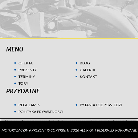
MENU
OFERTA
BLOG
PREZENTY
GALERIA
TERMINY
KONTAKT
TORY
PRZYDATNE
REGULAMIN
PYTANIA I ODPOWIEDZI
POLITYKA PRYWATNOŚCI
Aby poszukiwania prezentu były jeszcze lepsze, używamy ciasteczek (ang.
cookies) w celach statystycznych i marketingowych. Przeczytaj więcej w
MOTORYZACYJNY-PREZENT © COPYRIGHT 2026 ALL RIGHT RESERVED. KOPIOWANIE
Polityce Prywatności
.
ZGADZAM SIĘ