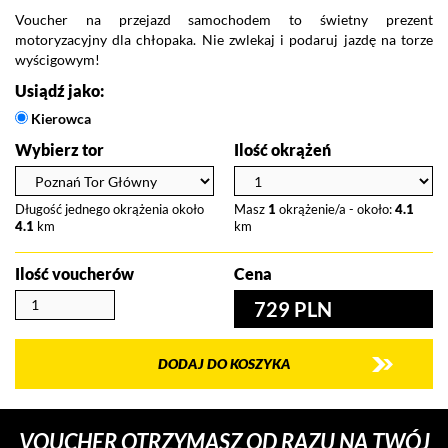
Voucher na przejazd samochodem to świetny prezent
motoryzacyjny dla chłopaka. Nie zwlekaj i podaruj jazdę na torze
wyścigowym!
Usiądź jako:
Kierowca
Wybierz tor
Ilość okrążeń
Długość jednego okrążenia około
Masz
1
okrążenie/a - około:
4.1
4.1
km
km
Ilość voucherów
Cena
729 PLN
DODAJ DO KOSZYKA
VOUCHER OTRZYMASZ OD RAZU NA TWÓJ