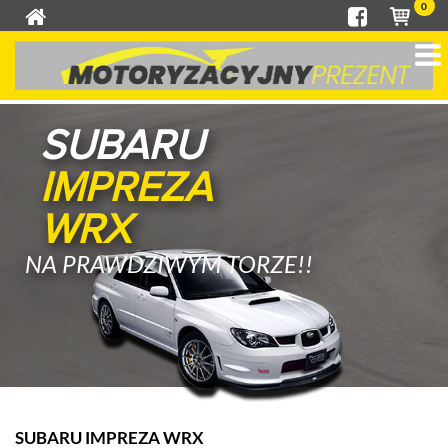
0
SUBARU
IMPREZA
WRX
NA PRAWDZIWYM TORZE!!
SUBARU IMPREZA WRX