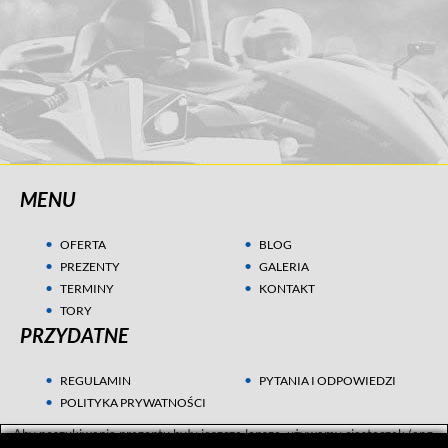
MENU
OFERTA
BLOG
PREZENTY
GALERIA
TERMINY
KONTAKT
TORY
PRZYDATNE
REGULAMIN
PYTANIA I ODPOWIEDZI
POLITYKA PRYWATNOŚCI
Aby poszukiwania prezentu były jeszcze lepsze, używamy ciasteczek (ang.