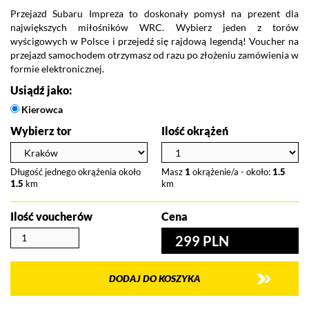
Przejazd Subaru Impreza to doskonały pomysł na prezent dla
największych miłośników WRC. Wybierz jeden z torów
wyścigowych w Polsce i przejedź się rajdową legendą! Voucher na
przejazd samochodem otrzymasz od razu po złożeniu zamówienia w
formie elektronicznej.
Usiądź jako:
Kierowca
Wybierz tor
Ilość okrążeń
Długość jednego okrążenia około
Masz
1
okrążenie/a - około:
1.5
1.5
km
km
Ilość voucherów
Cena
299 PLN
DODAJ DO KOSZYKA