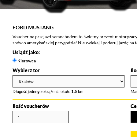
FORD MUSTANG
Voucher na przejazd samochodem to świetny prezent motoryzacyj
snów o amerykańskiej przygodzie! Nie zwlekaj i podaruj jazdę na
Usiądź jako:
Kierowca
Wybierz tor
Il
Długość jednego okrążenia około
1.5
km
Ma
Ilość voucherów
Ce