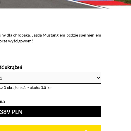
ny dla chłopaka. Jazda Mustangiem będzie spełnieniem
 torze wyścigowym!
ość okrążeń
sz
1
okrążenie/a - około:
1.5
km
na
389 PLN