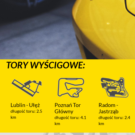
TORY WYŚCIGOWE:
Poznań Tor
Radom -
Warszawa -
Główny
Jastrząb
Modlin
długość toru: 4.1
długość toru: 2.4
długość toru: 1.2
km
km
km