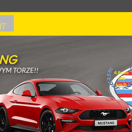
NG
YM TORZE!!
4.8s do
100
km/h