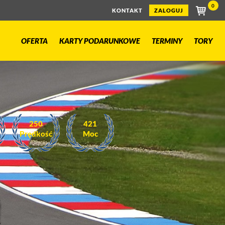
0
KONTAKT
ZALOGUJ
OFERTA
KARTY PODARUNKOWE
TERMINY
TORY
250
421
Prędkość
Moc