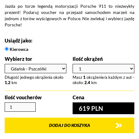
Jazda po torze legendą motoryzacji Porsche 911 to niezwykły
Pr
prezent! Podaruj voucher na przejazd samochodem marzeń na
n
jednym z torów wyścigowych w Polsce. Nie zwlekaj i wybierz jazdę
wy
Porsche!
pr
fo
Usiądź jako:
Kierowca
Wybierz tor
Ilość okrążeń
Długość jednego okrążenia około
Masz
1
okrążenie/a każdym z aut -
1.2
km
około:
2.4
km
Ilość voucherów
Cena
619 PLN
DODAJ DO KOSZYKA