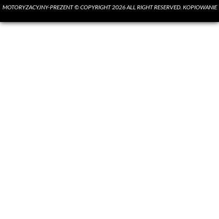
MOTORYZACYJNY-PREZENT © COPYRIGHT 2026 ALL RIGHT RESERVED. KOPIOWANIE
MATERIAŁÓW BEZ ZGODY AUTORA SUROWO ZABRONIONE.