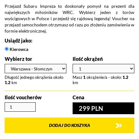
Przejazd Subaru Impreza to doskonały pomysł na prezent dla
największych miłośników WRC. Wybierz jeden z torów
wyścigowych w Polsce i przejedź się rajdową legendą! Voucher na
przejazd samochodem otrzymasz od razu po złożeniu zamówienia w
formie elektronicznej.
Usiądź jako:
Kierowca
Wybierz tor
Ilość okrążeń
Długość jednego okrążenia około
Masz
1
okrążenie/a - około:
1.2
1.2
km
km
Ilość voucherów
Cena
299 PLN
DODAJ DO KOSZYKA