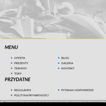
MENU
OFERTA
BLOG
PREZENTY
GALERIA
TERMINY
KONTAKT
TORY
PRZYDATNE
REGULAMIN
PYTANIA I ODPOWIEDZI
POLITYKA PRYWATNOŚCI
Aby poszukiwania prezentu były jeszcze lepsze, używamy ciasteczek (ang.