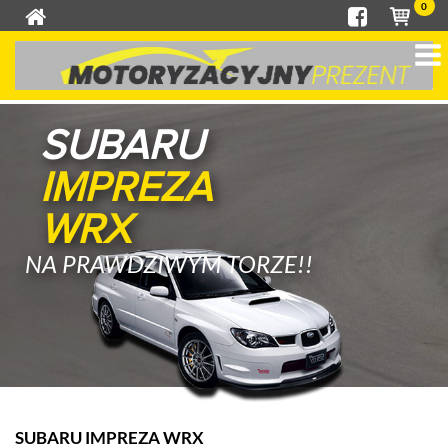
0
SUBARU
IMPREZA
WRX
NA PRAWDZIWYM TORZE!!
SUBARU IMPREZA WRX