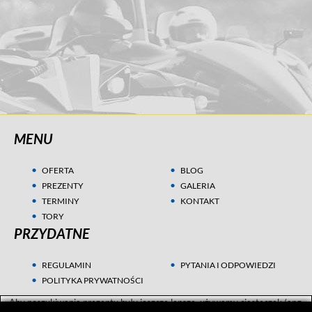
MENU
OFERTA
BLOG
PREZENTY
GALERIA
TERMINY
KONTAKT
TORY
PRZYDATNE
REGULAMIN
PYTANIA I ODPOWIEDZI
POLITYKA PRYWATNOŚCI
Aby poszukiwania prezentu były jeszcze lepsze, używamy ciasteczek (ang.