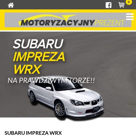
0
SUBARU
IMPREZA
WRX
NA PRAWDZIWYM TORZE!!
SUBARU IMPREZA WRX