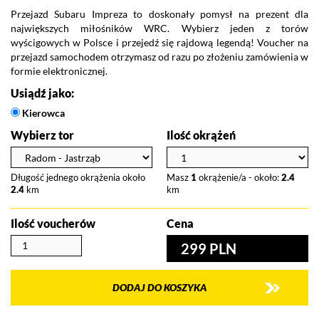
Przejazd Subaru Impreza to doskonały pomysł na prezent dla
największych miłośników WRC. Wybierz jeden z torów
wyścigowych w Polsce i przejedź się rajdową legendą! Voucher na
przejazd samochodem otrzymasz od razu po złożeniu zamówienia w
formie elektronicznej.
Usiądź jako:
Kierowca
Wybierz tor
Ilość okrążeń
Długość jednego okrążenia około
Masz
1
okrążenie/a - około:
2.4
2.4
km
km
Ilość voucherów
Cena
299 PLN
DODAJ DO KOSZYKA