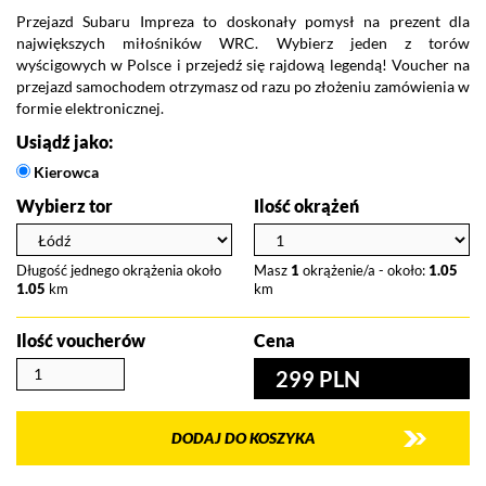
Przejazd Subaru Impreza to doskonały pomysł na prezent dla
największych miłośników WRC. Wybierz jeden z torów
wyścigowych w Polsce i przejedź się rajdową legendą! Voucher na
przejazd samochodem otrzymasz od razu po złożeniu zamówienia w
formie elektronicznej.
Usiądź jako:
Kierowca
Wybierz tor
Ilość okrążeń
Długość jednego okrążenia około
Masz
1
okrążenie/a - około:
1.05
1.05
km
km
Ilość voucherów
Cena
299 PLN
DODAJ DO KOSZYKA