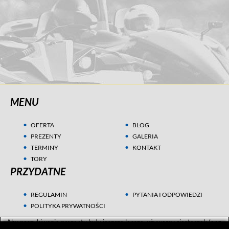
MENU
OFERTA
BLOG
PREZENTY
GALERIA
TERMINY
KONTAKT
TORY
PRZYDATNE
REGULAMIN
PYTANIA I ODPOWIEDZI
POLITYKA PRYWATNOŚCI
Aby poszukiwania prezentu były jeszcze lepsze, używamy ciasteczek (ang.