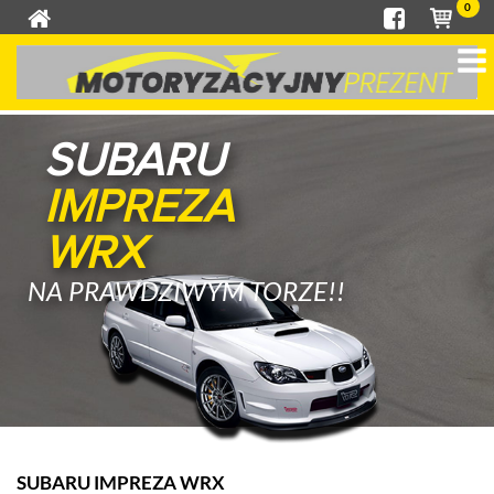
0
SUBARU
IMPREZA
WRX
NA PRAWDZIWYM TORZE!!
SUBARU IMPREZA WRX