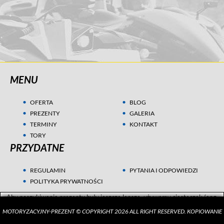
MENU
OFERTA
BLOG
PREZENTY
GALERIA
TERMINY
KONTAKT
TORY
PRZYDATNE
REGULAMIN
PYTANIA I ODPOWIEDZI
POLITYKA PRYWATNOŚCI
Aby poszukiwania prezentu były jeszcze lepsze, używamy ciasteczek (ang.
cookies) w celach statystycznych i marketingowych. Przeczytaj więcej w
MOTORYZACYJNY-PREZENT © COPYRIGHT 2026 ALL RIGHT RESERVED. KOPIOWANIE
Polityce Prywatności
.
ZGADZAM SIĘ