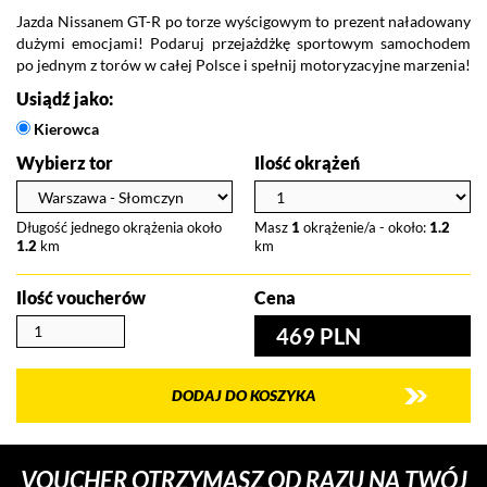
Jazda Nissanem GT-R po torze wyścigowym to prezent naładowany
dużymi emocjami! Podaruj przejażdżkę sportowym samochodem
po jednym z torów w całej Polsce i spełnij motoryzacyjne marzenia!
Usiądź jako:
Kierowca
Wybierz tor
Ilość okrążeń
Długość jednego okrążenia około
Masz
1
okrążenie/a - około:
1.2
1.2
km
km
Ilość voucherów
Cena
469 PLN
DODAJ DO KOSZYKA
VOUCHER OTRZYMASZ OD RAZU NA TWÓJ