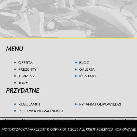
MENU
OFERTA
BLOG
PREZENTY
GALERIA
TERMINY
KONTAKT
TORY
PRZYDATNE
REGULAMIN
PYTANIA I ODPOWIEDZI
POLITYKA PRYWATNOŚCI
Aby poszukiwania prezentu były jeszcze lepsze, używamy ciasteczek (ang.
cookies) w celach statystycznych i marketingowych. Przeczytaj więcej w
MOTORYZACYJNY-PREZENT © COPYRIGHT 2026 ALL RIGHT RESERVED. KOPIOWANIE
Polityce Prywatności
.
ZGADZAM SIĘ