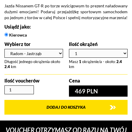
Jazda Nissanem GT-R po torze wyścigowym to prezent naładowany
dużymi emocjami! Podaruj przejażdżkę sportowym samochodem
po jednym z torów w całej Polsce i spełnij motoryzacyjne marzenia!
Usiądź jako:
Kierowca
Wybierz tor
Ilość okrążeń
Długość jednego okrążenia około
Masz
1
okrążenie/a - około:
2.4
2.4
km
km
Ilość voucherów
Cena
469 PLN
DODAJ DO KOSZYKA
VOUCHER OTRZYMASZ OD RAZU NA TWÓJ