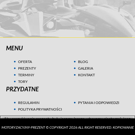
MENU
OFERTA
BLOG
PREZENTY
GALERIA
TERMINY
KONTAKT
TORY
PRZYDATNE
REGULAMIN
PYTANIA I ODPOWIEDZI
POLITYKA PRYWATNOŚCI
Aby poszukiwania prezentu były jeszcze lepsze, używamy ciasteczek (ang.
cookies) w celach statystycznych i marketingowych. Przeczytaj więcej w
MOTORYZACYJNY-PREZENT © COPYRIGHT 2026 ALL RIGHT RESERVED. KOPIOWANIE
Polityce Prywatności
.
ZGADZAM SIĘ