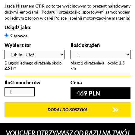
Jazda Nissanem GT-R po torze wyścigowym to prezent naładowany
dużymi emocjami! Podaruj przejażdżkę sportowym samochodem
po jednym z torów w całej Polsce i spełnij motoryzacyjne marzenia!
Usiądź jako:
Kierowca
Wybierz tor
Ilość okrążeń
Długość jednego okrążenia około
Masz
1
okrążenie/a - około:
2.5
2.5
km
km
Ilość voucherów
Cena
469 PLN
DODAJ DO KOSZYKA
VOUCHER OTRZYMASZ OD RAZU NA TWÓJ