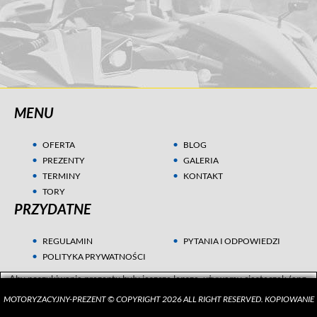
MENU
OFERTA
BLOG
PREZENTY
GALERIA
TERMINY
KONTAKT
TORY
PRZYDATNE
REGULAMIN
PYTANIA I ODPOWIEDZI
POLITYKA PRYWATNOŚCI
Aby poszukiwania prezentu były jeszcze lepsze, używamy ciasteczek (ang.
cookies) w celach statystycznych i marketingowych. Przeczytaj więcej w
MOTORYZACYJNY-PREZENT © COPYRIGHT 2026 ALL RIGHT RESERVED. KOPIOWANIE
Polityce Prywatności
.
ZGADZAM SIĘ