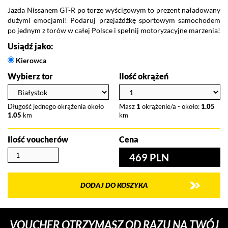
Jazda Nissanem GT-R po torze wyścigowym to prezent naładowany
dużymi emocjami! Podaruj przejażdżkę sportowym samochodem
po jednym z torów w całej Polsce i spełnij motoryzacyjne marzenia!
Usiądź jako:
Kierowca
Wybierz tor
Ilość okrążeń
Długość jednego okrążenia około
Masz
1
okrążenie/a - około:
1.05
1.05
km
km
Ilość voucherów
Cena
469 PLN
DODAJ DO KOSZYKA
VOUCHER OTRZYMASZ OD RAZU NA TWÓJ