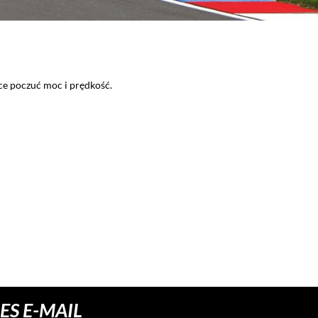
 największych miłośników WRC. Wybierz jeden z torów
 na przejazd samochodem otrzymasz od razu po złożeniu
S E-MAIL