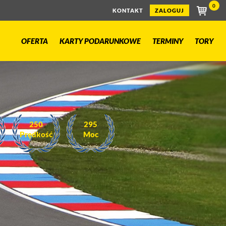
0
KONTAKT
ZALOGUJ
OFERTA
KARTY PODARUNKOWE
TERMINY
TORY
230
224
Prędkość
Moc