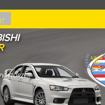
U
ZA
5.9s do
100
YM TORZE!!
km/h