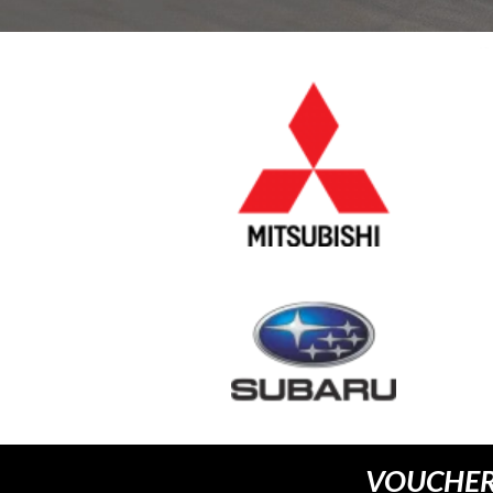
ezent dla każdego kto chce poczuć moc i prędkość.
VOUCHER