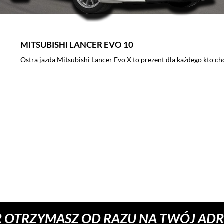
SUBARU IMPREZA WRX
Przejazd Subaru Impreza to doskonały pomysł na prezent dla
wyścigowych w Polsce i przejedź się rajdową legendą! Voucher
zamówienia w formie elektronicznej.
 OTRZYMASZ OD RAZU NA TWÓJ ADRE