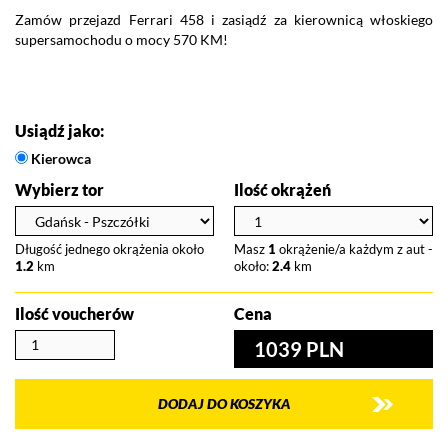
Zamów przejazd Ferrari 458 i zasiądź za kierownicą włoskiego
P
supersamochodu o mocy 570 KM!
wy
Vo
lu
do
Usiądź jako:
Kierowca
Wybierz tor
Ilość okrążeń
Długość jednego okrążenia około
Masz
1
okrążenie/a każdym z aut -
1.2
km
około:
2.4
km
Ilość voucherów
Cena
1039 PLN
DODAJ DO KOSZYKA