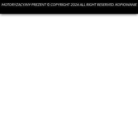
MOTORYZACYJNY-PREZENT © COPYRIGHT 2026 ALL RIGHT RESERVED. KOPIOWANIE
MATERIAŁÓW BEZ ZGODY AUTORA SUROWO ZABRONIONE.