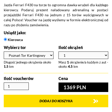
Jazda Ferrari F430 na torze to ogromna dawka wrażeń dla każdego
P
kierowcy. Podaruj prezent naładowany adrenaliną w postaci
wy
przejażdżki Ferrari F430 na jednym z 15 torów wyścigowych w
Vo
całej Polsce! Voucher na jazdę wyślemy w formie elektronicznej od
lu
razu po złożeniu zamówienia.
do
Usiądź jako:
Kierowca
Wybierz tor
Ilość okrążeń
Długość jednego okrążenia około
Masz
1
okrążenie/a każdym z aut -
1.5
km
około:
4.5
km
Ilość voucherów
Cena
1369 PLN
DODAJ DO KOSZYKA