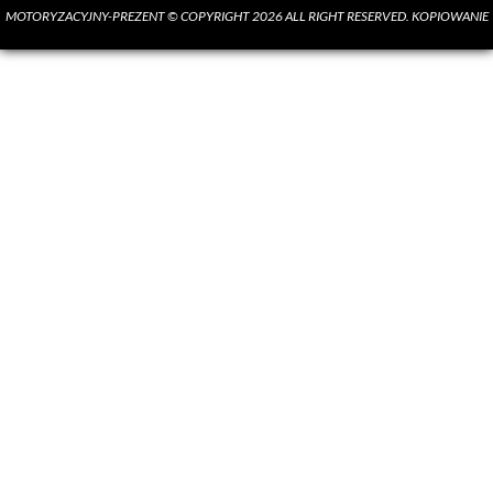
MOTORYZACYJNY-PREZENT © COPYRIGHT 2026 ALL RIGHT RESERVED. KOPIOWANIE
MATERIAŁÓW BEZ ZGODY AUTORA SUROWO ZABRONIONE.