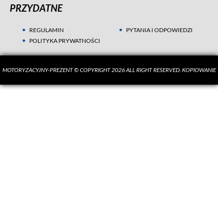
PRZYDATNE
REGULAMIN
PYTANIA I ODPOWIEDZI
POLITYKA PRYWATNOŚCI
MOTORYZACYJNY-PREZENT © COPYRIGHT 2026 ALL RIGHT RESERVED. KOPIOWANIE
MATERIAŁÓW BEZ ZGODY AUTORA SUROWO ZABRONIONE.