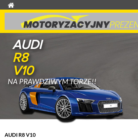
AUDI
R8
V10
NA PRAWDZIWYM TORZE!!
AUDI R8 V10
L