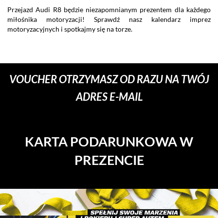
Przejazd Audi R8 będzie niezapomnianym prezentem dla każdego
P
miłośnika motoryzacji! Sprawdź nasz kalendarz imprez
wy
motoryzacyjnych i spotkajmy się na torze.
Vo
lu
do
VOUCHER OTRZYMASZ OD RAZU NA TWÓJ
ADRES E-MAIL
KARTA PODARUNKOWA W
PREZENCIE