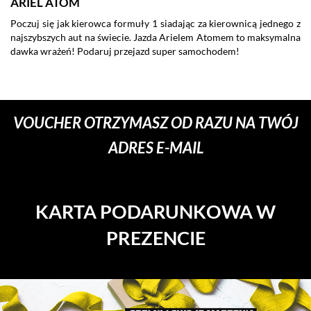
ARIEL ATOM
L
Poczuj się jak kierowca formuły 1 siadając za kierownicą jednego z
P
najszybszych aut na świecie. Jazda Arielem Atomem to maksymalna
wy
dawka wrażeń! Podaruj przejazd super samochodem!
Vo
lu
do
VOUCHER OTRZYMASZ OD RAZU NA TWÓJ
ADRES E-MAIL
KARTA PODARUNKOWA W
PREZENCIE