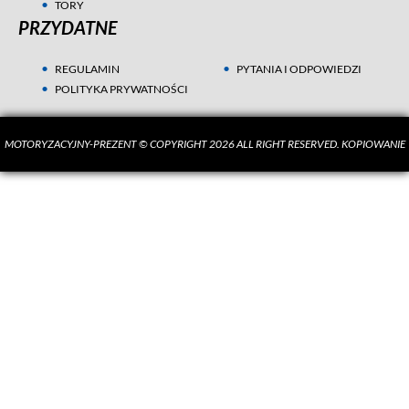
TORY
PRZYDATNE
REGULAMIN
PYTANIA I ODPOWIEDZI
POLITYKA PRYWATNOŚCI
MOTORYZACYJNY-PREZENT © COPYRIGHT 2026 ALL RIGHT RESERVED. KOPIOWANIE
MATERIAŁÓW BEZ ZGODY AUTORA SUROWO ZABRONIONE.