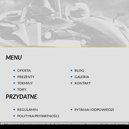
MENU
OFERTA
BLOG
PREZENTY
GALERIA
TERMINY
KONTAKT
TORY
PRZYDATNE
REGULAMIN
PYTANIA I ODPOWIEDZI
POLITYKA PRYWATNOŚCI
Aby poszukiwania prezentu były jeszcze lepsze, używamy ciasteczek (ang.