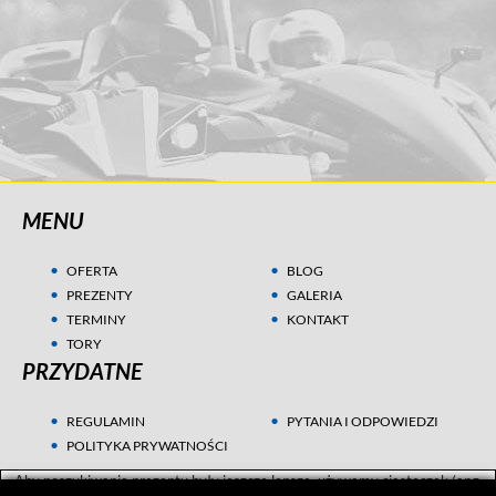
MENU
OFERTA
BLOG
PREZENTY
GALERIA
TERMINY
KONTAKT
TORY
PRZYDATNE
REGULAMIN
PYTANIA I ODPOWIEDZI
POLITYKA PRYWATNOŚCI
Aby poszukiwania prezentu były jeszcze lepsze, używamy ciasteczek (ang.