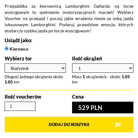
Przejażdżka za kierownicą Lamborghini Gallardo na torze
wyścigowym to spełnienie motoryzacyjnych marzeń! Wybierz
Voucher na przejazd i poczuj jakie wrażenia niesie za sobą jazda
luksusowym Lamborghini. Podaruj prawdziwe emocje, których
dostarczy szybka jazda po torze wyścigowym!
Usiądź jako:
Kierowca
Wybierz tor
Ilość okrążeń
Długość jednego okrążenia około
Masz
1
okrążenie/a - około:
1.05
1.05
km
km
Ilość voucherów
Cena
529 PLN
DODAJ DO KOSZYKA