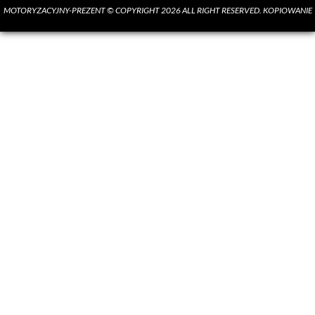
MOTORYZACYJNY-PREZENT © COPYRIGHT 2026 ALL RIGHT RESERVED. KOPIOWANIE
MATERIAŁÓW BEZ ZGODY AUTORA SUROWO ZABRONIONE.