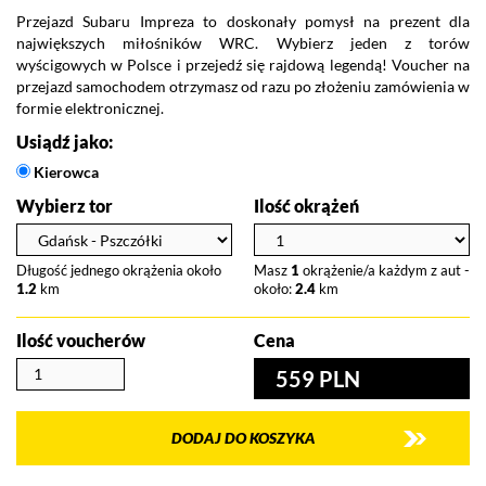
Przejazd Subaru Impreza to doskonały pomysł na prezent dla
Wy
największych miłośników WRC. Wybierz jeden z torów
s
wyścigowych w Polsce i przejedź się rajdową legendą! Voucher na
po
przejazd samochodem otrzymasz od razu po złożeniu zamówienia w
Vo
formie elektronicznej.
po
Usiądź jako:
Kierowca
Wybierz tor
Ilość okrążeń
Długość jednego okrążenia około
Masz
1
okrążenie/a każdym z aut -
1.2
km
około:
2.4
km
Ilość voucherów
Cena
559 PLN
DODAJ DO KOSZYKA