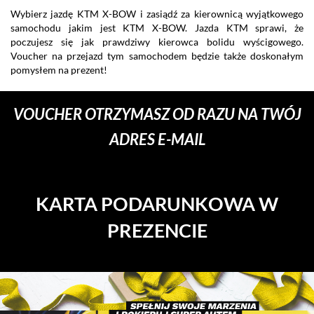
Wybierz jazdę KTM X-BOW i zasiądź za kierownicą wyjątkowego
Ja
samochodu jakim jest KTM X-BOW. Jazda KTM sprawi, że
du
poczujesz się jak prawdziwy kierowca bolidu wyścigowego.
po
Voucher na przejazd tym samochodem będzie także doskonałym
pomysłem na prezent!
VOUCHER OTRZYMASZ OD RAZU NA TWÓJ
ADRES E-MAIL
KARTA PODARUNKOWA W
PREZENCIE