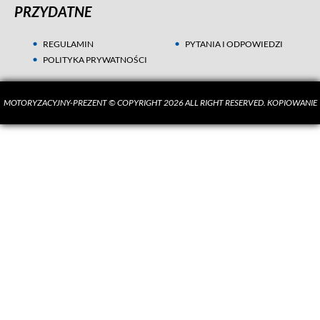
PRZYDATNE
REGULAMIN
PYTANIA I ODPOWIEDZI
POLITYKA PRYWATNOŚCI
MOTORYZACYJNY-PREZENT © COPYRIGHT 2026 ALL RIGHT RESERVED. KOPIOWANIE
MATERIAŁÓW BEZ ZGODY AUTORA SUROWO ZABRONIONE.