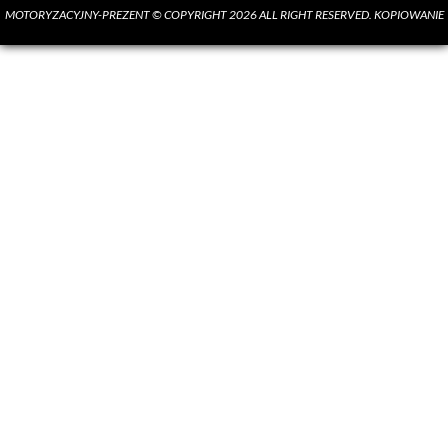
MOTORYZACYJNY-PREZENT © COPYRIGHT 2026 ALL RIGHT RESERVED. KOPIOWANIE
MATERIAŁÓW BEZ ZGODY AUTORA SUROWO ZABRONIONE.