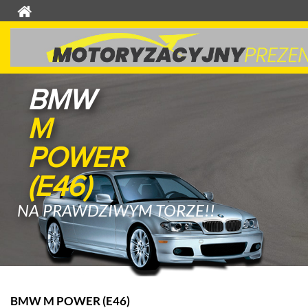
BMW
M
POWER
(E46)
NA PRAWDZIWYM TORZE!!
BMW M POWER (E46)
K