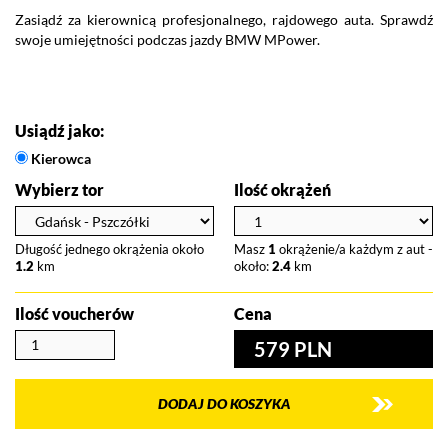
Zasiądź za kierownicą profesjonalnego, rajdowego auta. Sprawdź
Wy
swoje umiejętności podczas jazdy BMW MPower.
s
po
Vo
po
Usiądź jako:
Kierowca
Wybierz tor
Ilość okrążeń
Długość jednego okrążenia około
Masz
1
okrążenie/a każdym z aut -
1.2
km
około:
2.4
km
Ilość voucherów
Cena
579 PLN
DODAJ DO KOSZYKA