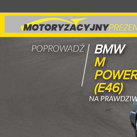
KT
POPROWADŹ
X-
B
NA PR