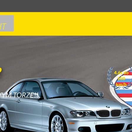
M
OW
AWDZIWYM TORZE!!