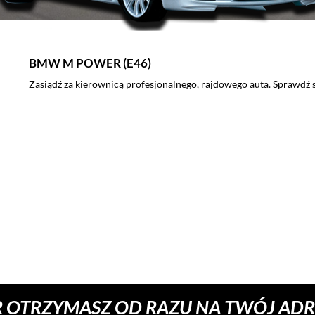
KTM X-BOW
iejętności podczas jazdy BMW MPower.
Wybierz jazdę KTM X-BOW 
że poczujesz się jak pr
doskonałym pomysłem na 
 OTRZYMASZ OD RAZU NA TWÓJ ADRE