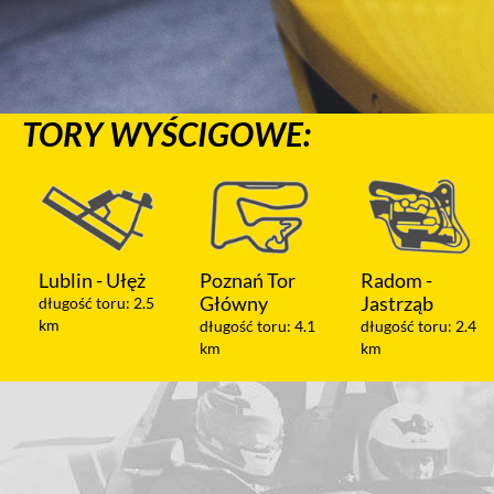
TORY WYŚCIGOWE:
 Ułęż
Poznań Tor
Radom -
Warszawa
Główny
Jastrząb
Modlin
ru: 2.5
długość toru: 4.1
długość toru: 2.4
długość toru
km
km
km