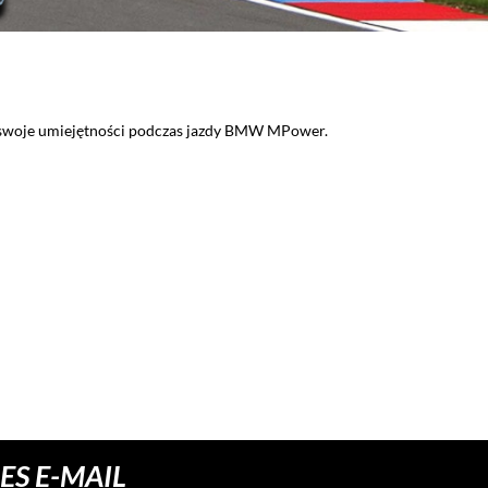
i zasiądź za kierownicą wyjątkowego samochodu jakim jest KTM X-BO
awdziwy kierowca bolidu wyścigowego. Voucher na przejazd tym sam
prezent!
S E-MAIL