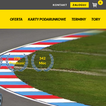
0
KONTAKT
ZALOGUJ
OFERTA
KARTY PODARUNKOWE
TERMINY
TORY
3.9s do
220
240
100
Prędkość
Moc
km/h