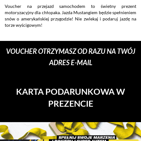
Voucher na przejazd samochodem to świetny prezent
Wy
motoryzacyjny dla chłopaka. Jazda Mustangiem będzie spełnieniem
s
snów o amerykańskiej przygodzie! Nie zwlekaj i podaruj jazdę na
po
torze wyścigowym!
Vo
po
VOUCHER OTRZYMASZ OD RAZU NA TWÓJ
ADRES E-MAIL
KARTA PODARUNKOWA W
PREZENCIE