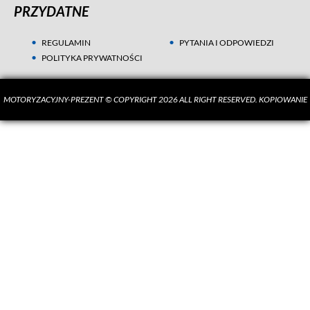
PRZYDATNE
REGULAMIN
PYTANIA I ODPOWIEDZI
POLITYKA PRYWATNOŚCI
MOTORYZACYJNY-PREZENT © COPYRIGHT 2026 ALL RIGHT RESERVED. KOPIOWANIE
MATERIAŁÓW BEZ ZGODY AUTORA SUROWO ZABRONIONE.