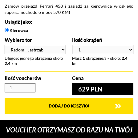
Zamów przejazd Ferrari 458 i zasiądź za kierownicą włoskiego
supersamochodu o mocy 570 KM!
Usiądź jako:
Kierowca
Wybierz tor
Ilość okrążeń
Długość jednego okrążenia około
Masz
1
okrążenie/a - około:
2.4
2.4
km
km
Ilość voucherów
Cena
629 PLN
DODAJ DO KOSZYKA
VOUCHER OTRZYMASZ OD RAZU NA TWÓJ