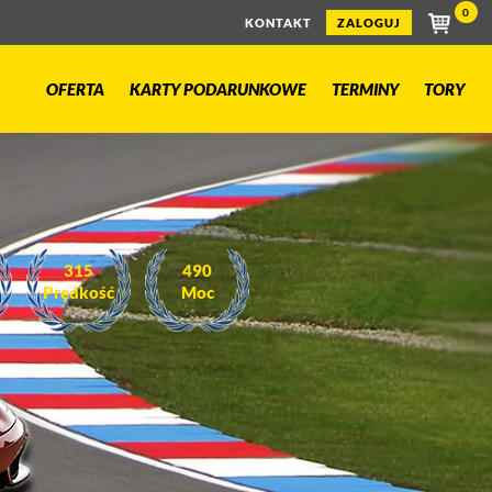
0
KONTAKT
ZALOGUJ
OFERTA
KARTY PODARUNKOWE
TERMINY
TORY
315
490
Prędkość
Moc