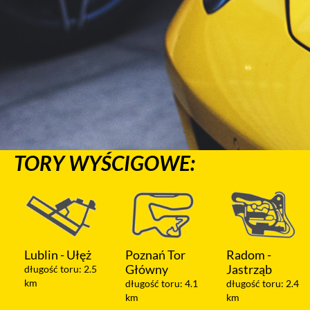
TORY WYŚCIGOWE:
Lublin - Ułęż
Poznań Tor
Radom -
Główny
Jastrząb
długość toru: 2.5
km
długość toru: 4.1
długość toru: 2.4
km
km