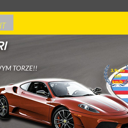
I
YM TORZE!!
3.9s do
100
km/h