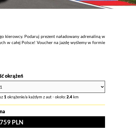
KTM X-BOW
go kierowcy. Podaruj prezent naładowany adrenaliną w
Wybierz jazdę 
ych w całej Polsce! Voucher na jazdę wyślemy w formie
że poczujesz s
doskonałym pom
ość okrążeń
sz
1
okrążenie/a każdym z aut - około:
2.4
km
na
759 PLN