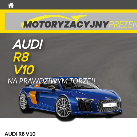
AUDI
R8
V10
NA PRAWDZIWYM TORZE!!
AUDI R8 V10
F