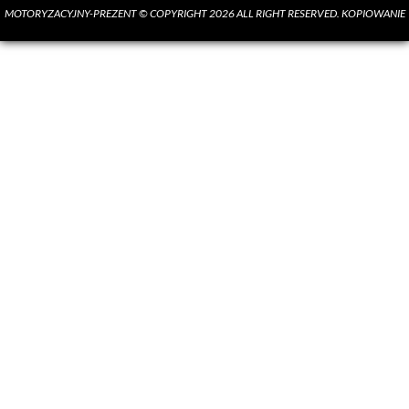
MOTORYZACYJNY-PREZENT © COPYRIGHT 2026 ALL RIGHT RESERVED. KOPIOWANIE
MATERIAŁÓW BEZ ZGODY AUTORA SUROWO ZABRONIONE.