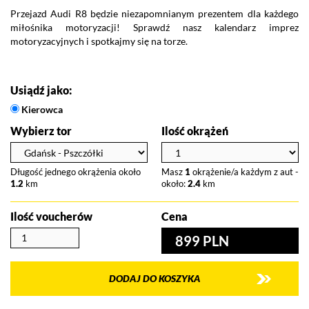
Przejazd Audi R8 będzie niezapomnianym prezentem dla każdego
Ja
miłośnika motoryzacji! Sprawdź nasz kalendarz imprez
ki
motoryzacyjnych i spotkajmy się na torze.
pr
ca
ra
Usiądź jako:
Kierowca
Wybierz tor
Ilość okrążeń
Długość jednego okrążenia około
Masz
1
okrążenie/a każdym z aut -
1.2
km
około:
2.4
km
Ilość voucherów
Cena
899 PLN
DODAJ DO KOSZYKA