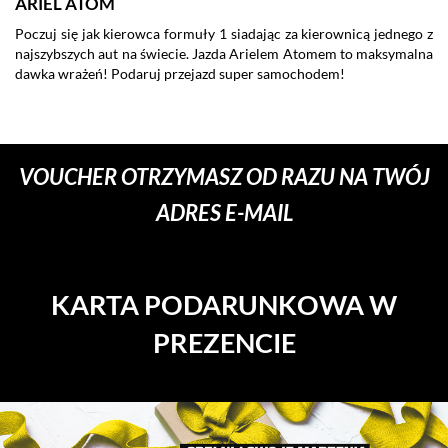
ARIEL ATOM
F
Poczuj się jak kierowca formuły 1 siadając za kierownicą jednego z
Ja
najszybszych aut na świecie. Jazda Arielem Atomem to maksymalna
ki
dawka wrażeń! Podaruj przejazd super samochodem!
pr
ca
ra
VOUCHER OTRZYMASZ OD RAZU NA TWÓJ
ADRES E-MAIL
KARTA PODARUNKOWA W
PREZENCIE