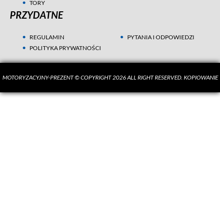
TORY
PRZYDATNE
REGULAMIN
PYTANIA I ODPOWIEDZI
POLITYKA PRYWATNOŚCI
MOTORYZACYJNY-PREZENT © COPYRIGHT 2026 ALL RIGHT RESERVED. KOPIOWANIE
MATERIAŁÓW BEZ ZGODY AUTORA SUROWO ZABRONIONE.