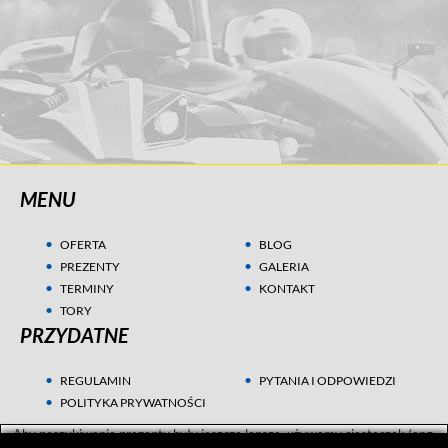
MENU
OFERTA
BLOG
PREZENTY
GALERIA
TERMINY
KONTAKT
TORY
PRZYDATNE
REGULAMIN
PYTANIA I ODPOWIEDZI
POLITYKA PRYWATNOŚCI
Aby poszukiwania prezentu były jeszcze lepsze, używamy ciasteczek (ang.