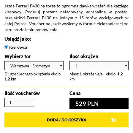
Jazda Ferrari F430 na torze to ogromna dawka wrażeń dla każdego
kierowcy. Podaruj prezent naładowany adrenaliną w postaci
przejażdżki Ferrari F430 na jednym z 15 torów wyścigowych w
całej Polsce! Voucher na jazdę wyślemy w formie elektronicznej od
razu po złożeniu zamówienia.
Usiądź jako:
Kierowca
Wybierz tor
Ilość okrążeń
Długość jednego okrążenia około
Masz
1
okrążenie/a - około:
1.2
1.2
km
km
Ilość voucherów
Cena
529 PLN
DODAJ DO KOSZYKA