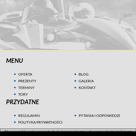
MENU
OFERTA
BLOG
PREZENTY
GALERIA
TERMINY
KONTAKT
TORY
PRZYDATNE
REGULAMIN
PYTANIA I ODPOWIEDZI
POLITYKA PRYWATNOŚCI
Aby poszukiwania prezentu były jeszcze lepsze, używamy ciasteczek (ang.