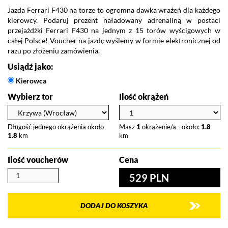
Jazda Ferrari F430 na torze to ogromna dawka wrażeń dla każdego
kierowcy. Podaruj prezent naładowany adrenaliną w postaci
przejażdżki Ferrari F430 na jednym z 15 torów wyścigowych w
całej Polsce! Voucher na jazdę wyślemy w formie elektronicznej od
razu po złożeniu zamówienia.
Usiądź jako:
Kierowca
Wybierz tor
Ilość okrążeń
Długość jednego okrążenia około
Masz
1
okrążenie/a - około:
1.8
1.8
km
km
Ilość voucherów
Cena
529 PLN
DODAJ DO KOSZYKA