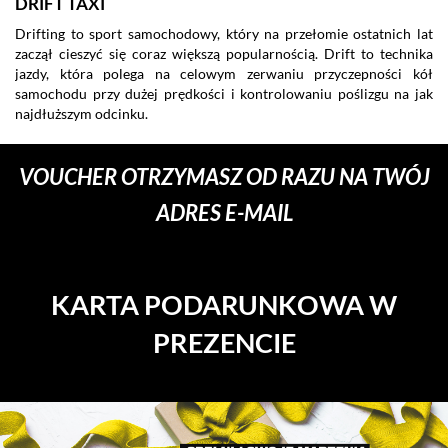
DRIFT TAXI
Drifting to sport samochodowy, który na przełomie ostatnich lat
zaczął cieszyć się coraz większą popularnością. Drift to technika
jazdy, która polega na celowym zerwaniu przyczepności kół
samochodu przy dużej prędkości i kontrolowaniu poślizgu na jak
najdłuższym odcinku.
VOUCHER OTRZYMASZ OD RAZU NA TWÓJ
ADRES E-MAIL
KARTA PODARUNKOWA W
PREZENCIE