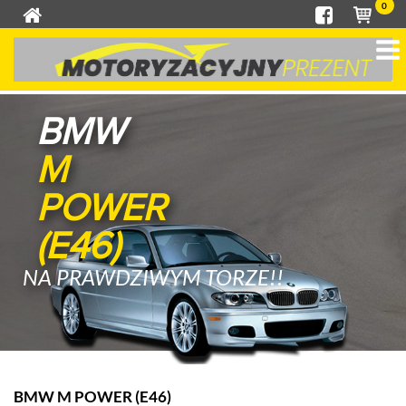
0
BMW
M
POWER
(E46)
NA PRAWDZIWYM TORZE!!
BMW M POWER (E46)