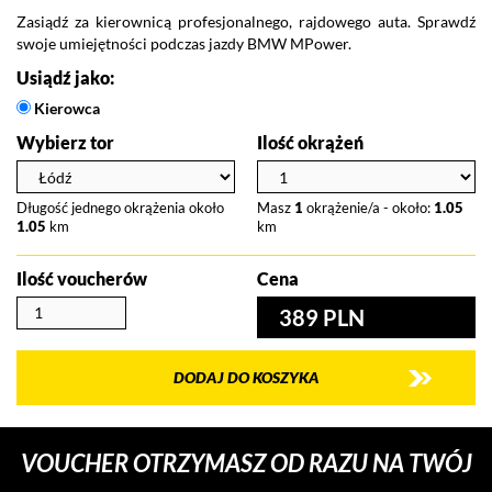
Zasiądź za kierownicą profesjonalnego, rajdowego auta. Sprawdź
swoje umiejętności podczas jazdy BMW MPower.
Usiądź jako:
Kierowca
Wybierz tor
Ilość okrążeń
Długość jednego okrążenia około
Masz
1
okrążenie/a - około:
1.05
1.05
km
km
Ilość voucherów
Cena
389 PLN
DODAJ DO KOSZYKA
VOUCHER OTRZYMASZ OD RAZU NA TWÓJ