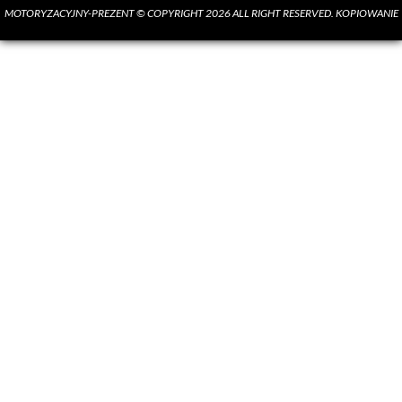
MOTORYZACYJNY-PREZENT © COPYRIGHT 2026 ALL RIGHT RESERVED. KOPIOWANIE
MATERIAŁÓW BEZ ZGODY AUTORA SUROWO ZABRONIONE.