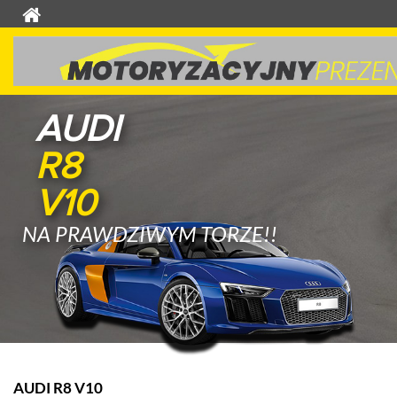
AUDI
R8
V10
NA PRAWDZIWYM TORZE!!
AUDI R8 V10
K