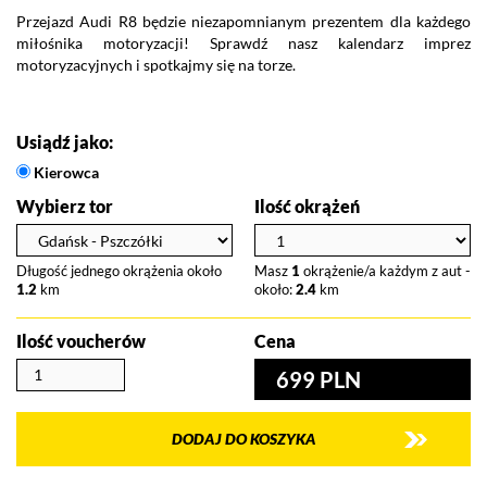
Przejazd Audi R8 będzie niezapomnianym prezentem dla każdego
Wy
miłośnika motoryzacji! Sprawdź nasz kalendarz imprez
s
motoryzacyjnych i spotkajmy się na torze.
po
Vo
po
Usiądź jako:
Kierowca
Wybierz tor
Ilość okrążeń
Długość jednego okrążenia około
Masz
1
okrążenie/a każdym z aut -
1.2
km
około:
2.4
km
Ilość voucherów
Cena
699 PLN
DODAJ DO KOSZYKA