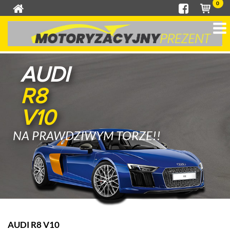
0
AUDI
R8
V10
NA PRAWDZIWYM TORZE!!
AUDI R8 V10