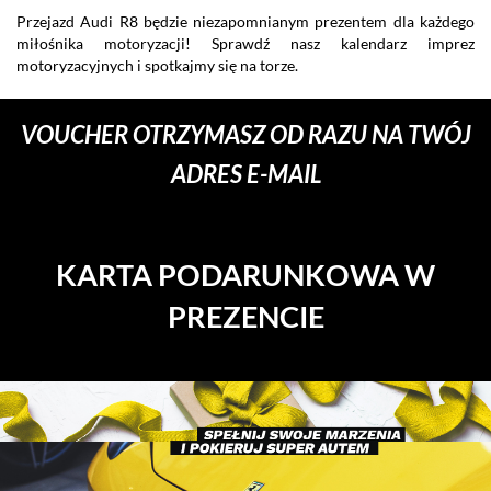
Przejazd Audi R8 będzie niezapomnianym prezentem dla każdego
miłośnika motoryzacji! Sprawdź nasz kalendarz imprez
motoryzacyjnych i spotkajmy się na torze.
VOUCHER OTRZYMASZ OD RAZU NA TWÓJ
ADRES E-MAIL
KARTA PODARUNKOWA W
PREZENCIE