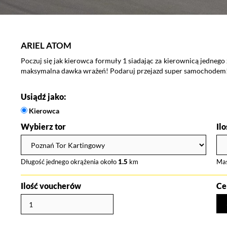
KTM X-BOW
 Atomem to
Wybierz jazdę KTM X-BOW i zasiądź za kierownicą wyjątkow
że poczujesz się jak prawdziwy kierowca bolidu wyścigow
doskonałym pomysłem na prezent!
Usiądź jako:
Kierowca
Wybierz tor
Il
Długość jednego okrążenia około
1.5
km
Ma
Ilość voucherów
Ce