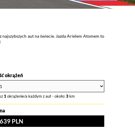
ego samochodu jakim jest KTM X-BOW. Jazda KTM sprawi,
ego. Voucher na przejazd tym samochodem będzie także
ość okrążeń
sz
1
okrążenie/a każdym z aut - około:
3
km
na
639 PLN