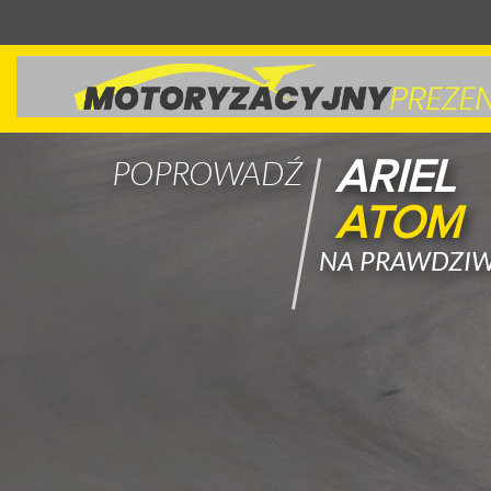
KTM
POPROWADŹ
X-
BOW
NA PRAWDZIW