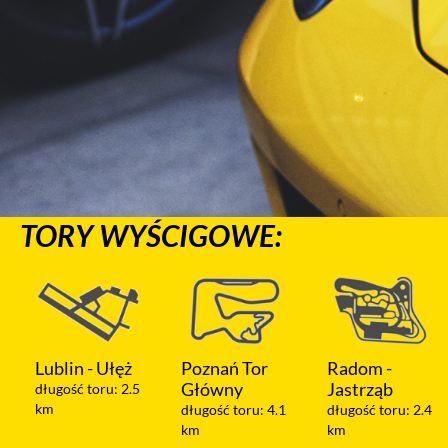
TORY WYŚCIGOWE:
Poznań Tor
Radom -
Warszawa -
Główny
Jastrząb
Modlin
długość toru: 4.1
długość toru: 2.4
długość toru: 1.2
km
km
km