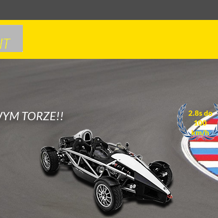
3.9s do
100
YM TORZE!!
km/h