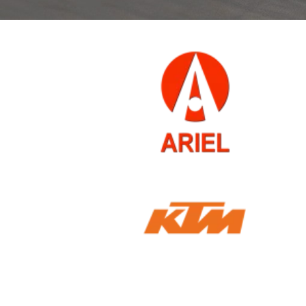
ając za kierownicą jednego z najszybszych aut na świecie. Jazda Arielem
zejazd super samochodem!