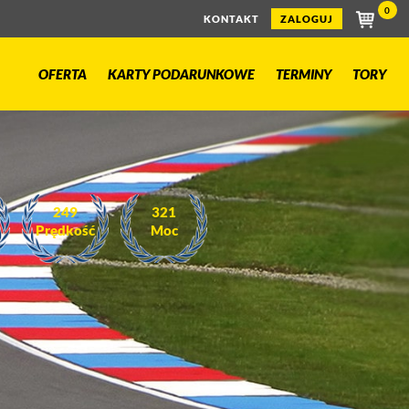
0
KONTAKT
ZALOGUJ
OFERTA
KARTY PODARUNKOWE
TERMINY
TORY
220
240
Prędkość
Moc