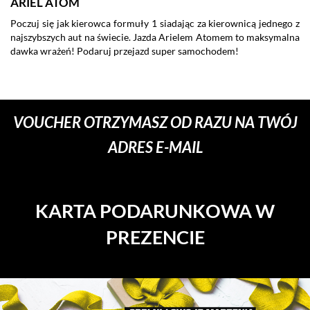
ARIEL ATOM
K
Poczuj się jak kierowca formuły 1 siadając za kierownicą jednego z
Wy
najszybszych aut na świecie. Jazda Arielem Atomem to maksymalna
s
dawka wrażeń! Podaruj przejazd super samochodem!
po
Vo
po
VOUCHER OTRZYMASZ OD RAZU NA TWÓJ
ADRES E-MAIL
KARTA PODARUNKOWA W
PREZENCIE