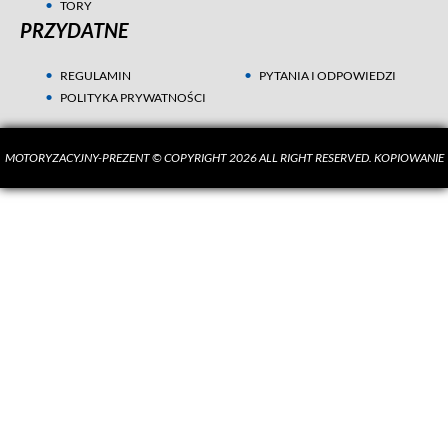
TORY
PRZYDATNE
REGULAMIN
PYTANIA I ODPOWIEDZI
POLITYKA PRYWATNOŚCI
MOTORYZACYJNY-PREZENT © COPYRIGHT 2026 ALL RIGHT RESERVED. KOPIOWANIE
MATERIAŁÓW BEZ ZGODY AUTORA SUROWO ZABRONIONE.