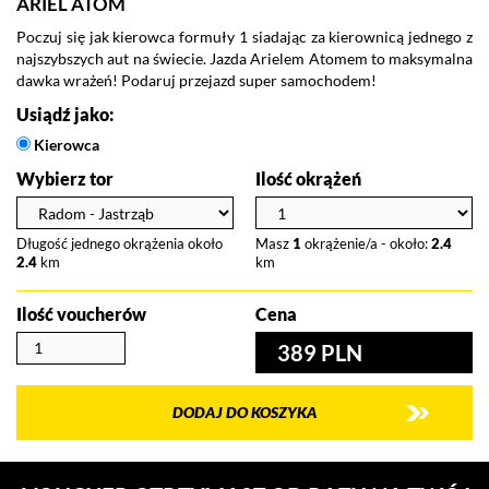
ARIEL ATOM
Poczuj się jak kierowca formuły 1 siadając za kierownicą jednego z
najszybszych aut na świecie. Jazda Arielem Atomem to maksymalna
dawka wrażeń! Podaruj przejazd super samochodem!
Usiądź jako:
Kierowca
Wybierz tor
Ilość okrążeń
Długość jednego okrążenia około
Masz
1
okrążenie/a - około:
2.4
2.4
km
km
Ilość voucherów
Cena
389 PLN
DODAJ DO KOSZYKA