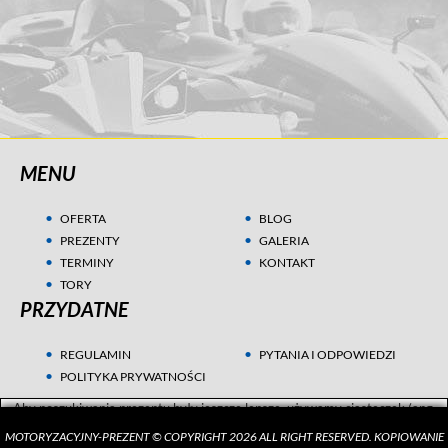
MENU
OFERTA
BLOG
PREZENTY
GALERIA
TERMINY
KONTAKT
TORY
PRZYDATNE
REGULAMIN
PYTANIA I ODPOWIEDZI
POLITYKA PRYWATNOŚCI
Aby poszukiwania prezentu były jeszcze lepsze, używamy ciasteczek (ang.
cookies) w celach statystycznych i marketingowych. Przeczytaj więcej w
MOTORYZACYJNY-PREZENT © COPYRIGHT 2026 ALL RIGHT RESERVED. KOPIOWANIE