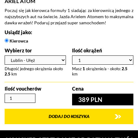
ARIEL ATOM
Poczuj się jak kierowca formuły 1 siadając za kierownicą jednego z
najszybszych aut na świecie. Jazda Arielem Atomem to maksymalna
dawka wrażeń! Podaruj przejazd super samochodem!
Usiądź jako:
Kierowca
Wybierz tor
Ilość okrążeń
Długość jednego okrążenia około
Masz
1
okrążenie/a - około:
2.5
2.5
km
km
Ilość voucherów
Cena
389 PLN
DODAJ DO KOSZYKA