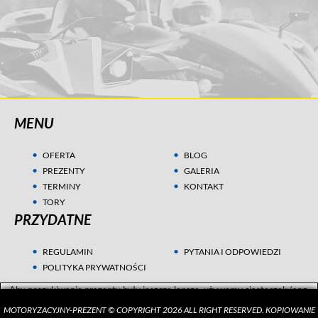
MENU
OFERTA
BLOG
PREZENTY
GALERIA
TERMINY
KONTAKT
TORY
PRZYDATNE
REGULAMIN
PYTANIA I ODPOWIEDZI
POLITYKA PRYWATNOŚCI
Aby poszukiwania prezentu były jeszcze lepsze, używamy ciasteczek (ang.
cookies) w celach statystycznych i marketingowych. Przeczytaj więcej w
MOTORYZACYJNY-PREZENT © COPYRIGHT 2026 ALL RIGHT RESERVED. KOPIOWANIE